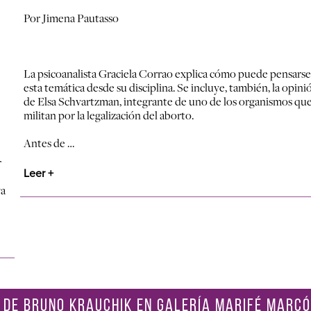
Por Jimena Pautasso
La psicoanalista Graciela Corrao explica cómo puede pensarse
esta temática desde su disciplina. Se incluye, también, la opini
de Elsa Schvartzman, integrante de uno de los organismos qu
militan por la legalización del aborto.
Antes de …
r
Leer +
va
 DE BRUNO KRAUCHIK EN GALERÍA MARIFÉ MARCÓ