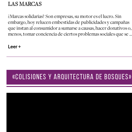
LAS MARCAS
¿Marcas solidarias? Son empresas, su motor es el lucro. Sin
embargo, hoy relucen embestidas de publicidades y campañas
que instan al consumidor a sumarse a causas, hacer donativos o, 
menos, tomar conciencia de ciertos problemas sociales que se 
Leer +
«COLISIONES Y ARQUITECTURA DE BOSQUES»
Reproductor
de
vídeo