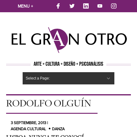
MENU +
ARTE + CULTURA + DISEÑO + PSICOANÁLISIS
Select a Page:
CINE
MÚSICA
LITERATURA
ARTES VISUALES
TEATRO
TELEVISION
FOTOGRAFÍA
ARTE Y MODA
AGENDA CULTURAL
OPINION
ACTUALIDAD
ECOLOGÍA
NUEVOS TALENTOS
ARTISTAS EMERGENTES
Hide Navigation
Arte
Psicoanálisis
Cultura
Nuevos Artistas
Diseño
RODOLFO OLGUÍN
3 SEPTIEMBRE, 2013 |
AGENDA CULTURAL
DANZA