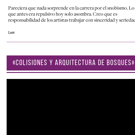
Pareciera que nada sorprende en la carrera por el snobismo. Lo
que antes era repulsivo hoy solo asombra. Creo que es
responsabilidad de los artistas trabajar con sinceridad y serieda
Leer
«COLISIONES Y ARQUITECTURA DE BOSQUES»
Reproductor
de
vídeo