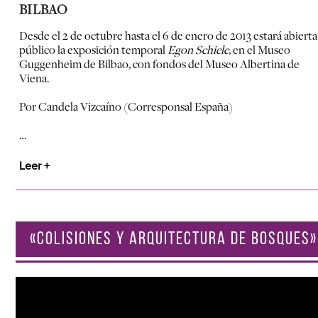
BILBAO
Desde el 2 de octubre hasta el 6 de enero de 2013 estará abierta
público la exposición temporal
Egon Schiele
, en el Museo
Guggenheim de Bilbao, con fondos del Museo Albertina de
Viena.
Por Candela Vizcaíno (Corresponsal España)
…
Leer +
«COLISIONES Y ARQUITECTURA DE BOSQUES»
Reproductor
de
vídeo