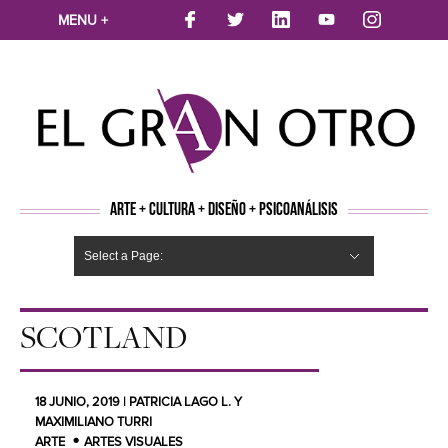
MENU +
ARTE + CULTURA + DISEÑO + PSICOANÁLISIS
Select a Page:
CINE
MÚSICA
LITERATURA
ARTES VISUALES
TEATRO
TELEVISION
FOTOGRAFÍA
ARTE Y MODA
AGENDA CULTURAL
OPINION
ACTUALIDAD
ECOLOGÍA
NUEVOS TALENTOS
ARTISTAS EMERGENTES
Hide Navigation
Arte
Psicoanálisis
Cultura
Nuevos Artistas
Diseño
SCOTLAND
18 JUNIO, 2019 | PATRICIA LAGO L. Y
MAXIMILIANO TURRI
ARTE
ARTES VISUALES