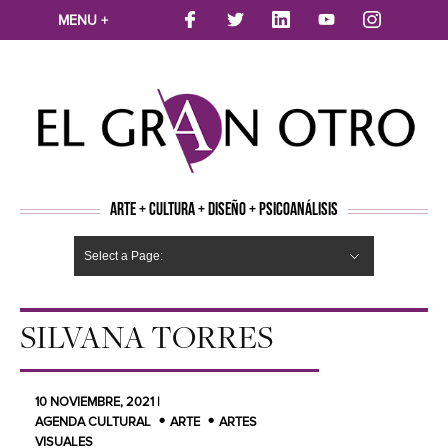
MENU +
ARTE + CULTURA + DISEÑO + PSICOANÁLISIS
Select a Page:
CINE
MÚSICA
LITERATURA
ARTES VISUALES
TEATRO
TELEVISION
FOTOGRAFÍA
ARTE Y MODA
AGENDA CULTURAL
OPINION
ACTUALIDAD
ECOLOGÍA
NUEVOS TALENTOS
ARTISTAS EMERGENTES
Hide Navigation
Arte
Psicoanálisis
Cultura
Nuevos Artistas
Diseño
SILVANA TORRES
10 NOVIEMBRE, 2021 |
AGENDA CULTURAL
ARTE
ARTES
VISUALES