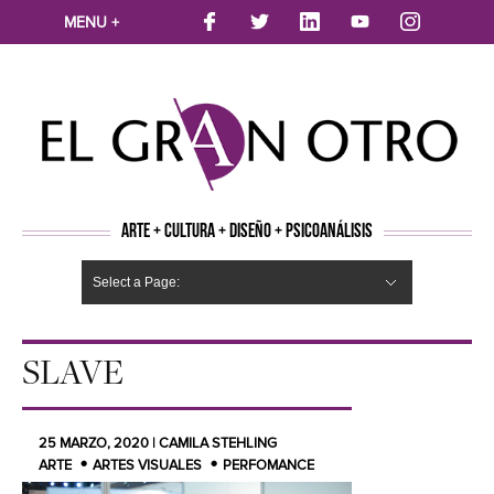
MENU +
ARTE + CULTURA + DISEÑO + PSICOANÁLISIS
Select a Page:
CINE
MÚSICA
LITERATURA
ARTES VISUALES
TEATRO
TELEVISION
FOTOGRAFÍA
ARTE Y MODA
AGENDA CULTURAL
OPINION
ACTUALIDAD
ECOLOGÍA
NUEVOS TALENTOS
ARTISTAS EMERGENTES
Hide Navigation
Arte
Psicoanálisis
Cultura
Nuevos Artistas
Diseño
SLAVE
25 MARZO, 2020 | CAMILA STEHLING
ARTE
ARTES VISUALES
PERFOMANCE