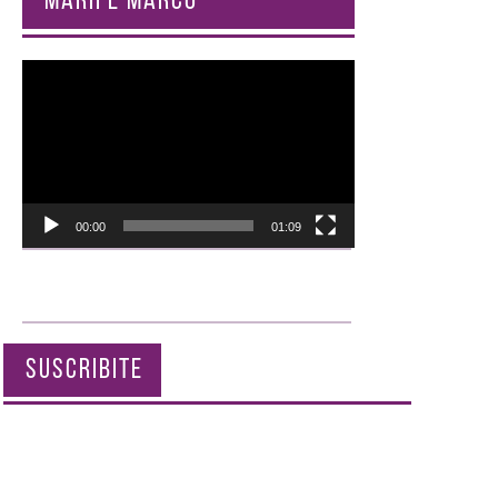
MARIFÉ MARCÓ
Reproductor
de
vídeo
00:00
01:09
SUSCRIBITE