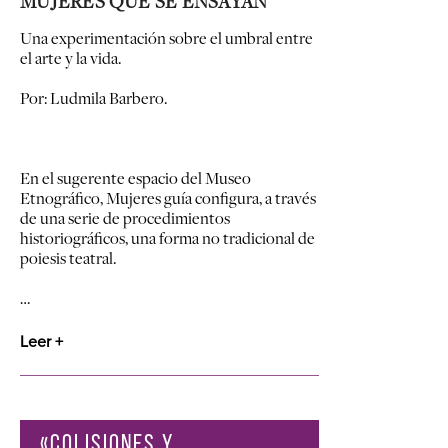
MUJERES QUE SE ENSAYAN
Una experimentación sobre el umbral entre
el arte y la vida.
Por: Ludmila Barbero.
En el sugerente espacio del Museo
Etnográfico, Mujeres guía configura, a través
de una serie de procedimientos
historiográficos, una forma no tradicional de
poiesis teatral.
…
Leer +
«COLISIONES Y