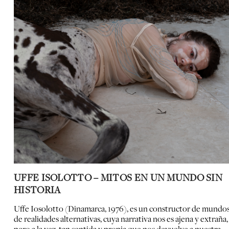
UFFE ISOLOTTO – MITOS EN UN MUNDO SIN
HISTORIA
Uffe Iosolotto (Dinamarca, 1976), es un constructor de mundos
de realidades alternativas, cuya narrativa nos es ajena y extraña,
pero a la vez, tan sentida y propia que nos devuelve a nuestra