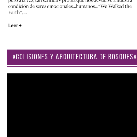
condición de seres emocionales…humanos.., “We Walked the
Earth”, …
Leer +
«COLISIONES Y ARQUITECTURA DE BOSQUES»
Reproductor
de
vídeo