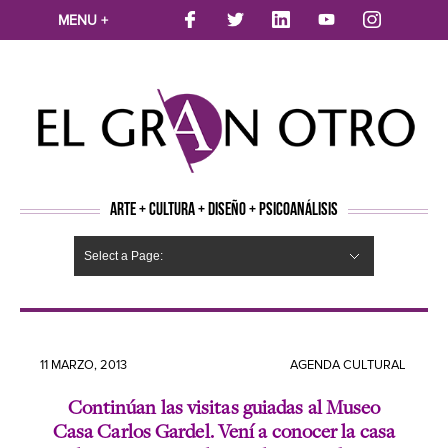
MENU +
ARTE + CULTURA + DISEÑO + PSICOANÁLISIS
Select a Page:
CINE
MÚSICA
LITERATURA
ARTES VISUALES
TEATRO
TELEVISION
FOTOGRAFÍA
ARTE Y MODA
AGENDA CULTURAL
OPINION
ACTUALIDAD
ECOLOGÍA
NUEVOS TALENTOS
ARTISTAS EMERGENTES
Hide Navigation
Arte
Psicoanálisis
Cultura
Nuevos Artistas
Diseño
11 MARZO, 2013
AGENDA CULTURAL
Continúan las visitas guiadas al Museo
Casa Carlos Gardel. Vení a conocer la casa