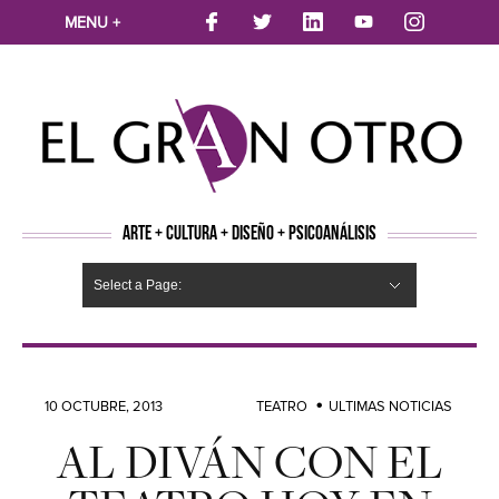
MENU +
ARTE + CULTURA + DISEÑO + PSICOANÁLISIS
Select a Page:
CINE
MÚSICA
LITERATURA
ARTES VISUALES
TEATRO
TELEVISION
FOTOGRAFÍA
ARTE Y MODA
AGENDA CULTURAL
OPINION
ACTUALIDAD
ECOLOGÍA
NUEVOS TALENTOS
ARTISTAS EMERGENTES
Hide Navigation
Arte
Psicoanálisis
Cultura
Nuevos Artistas
Diseño
10 OCTUBRE, 2013
TEATRO
ULTIMAS NOTICIAS
AL DIVÁN CON EL