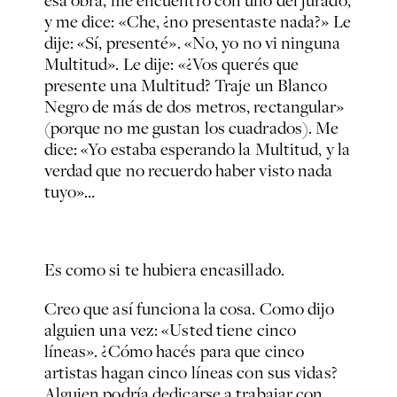
esa obra, me encuentro con uno del jurado,
y me dice: «Che, ¿no presentaste nada?» Le
dije: «Sí, presenté». «No, yo no vi ninguna
Multitud
». Le dije: «¿Vos querés que
presente una
Multitud
? Traje un
Blanco
Negro
de más de dos metros, rectangular»
(porque no me gustan los cuadrados). Me
dice: «Yo estaba esperando la
Multitud,
y la
verdad que no recuerdo haber visto nada
tuyo»…
Es como si te hubiera encasillado.
Creo que así funciona la cosa. Como dijo
alguien una vez: «Usted tiene cinco
líneas». ¿Cómo hacés para que cinco
artistas hagan cinco líneas con sus vidas?
Alguien podría dedicarse a trabajar con