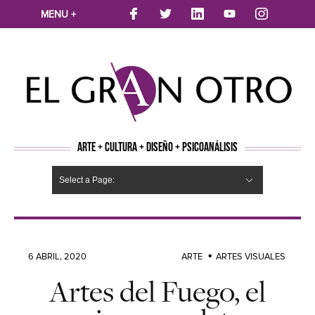
MENU +
ARTE + CULTURA + DISEÑO + PSICOANÁLISIS
Select a Page:
CINE
MÚSICA
LITERATURA
ARTES VISUALES
TEATRO
TELEVISION
FOTOGRAFÍA
ARTE Y MODA
AGENDA CULTURAL
OPINION
ACTUALIDAD
ECOLOGÍA
NUEVOS TALENTOS
ARTISTAS EMERGENTES
Hide Navigation
Arte
Psicoanálisis
Cultura
Nuevos Artistas
Diseño
6 ABRIL, 2020
ARTE
ARTES VISUALES
Artes del Fuego, el