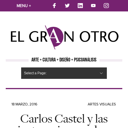
MENU +
ARTE + CULTURA + DISEÑO + PSICOANÁLISIS
Select a Page:
CINE
MÚSICA
LITERATURA
ARTES VISUALES
TEATRO
TELEVISION
FOTOGRAFÍA
ARTE Y MODA
AGENDA CULTURAL
OPINION
ACTUALIDAD
ECOLOGÍA
NUEVOS TALENTOS
ARTISTAS EMERGENTES
Hide Navigation
Arte
Psicoanálisis
Cultura
Nuevos Artistas
Diseño
18 MARZO, 2016
ARTES VISUALES
Carlos Castel y las