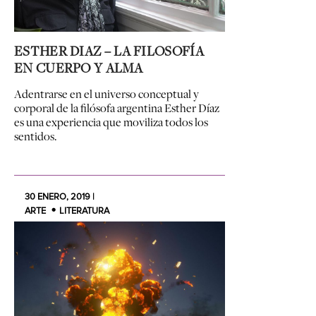
ESTHER DIAZ – LA FILOSOFÍA
EN CUERPO Y ALMA
Adentrarse en el universo conceptual y
corporal de la filósofa argentina Esther Díaz
es una experiencia que moviliza todos los
sentidos.
30 ENERO, 2019 |
ARTE
LITERATURA