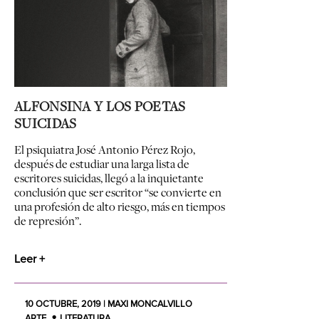
ALFONSINA Y LOS POETAS
SUICIDAS
El psiquiatra José Antonio Pérez Rojo,
después de estudiar una larga lista de
escritores suicidas, llegó a la inquietante
conclusión que ser escritor “se convierte en
una profesión de alto riesgo, más en tiempos
de represión”.
Leer +
10 OCTUBRE, 2019 | MAXI MONCALVILLO
ARTE
LITERATURA