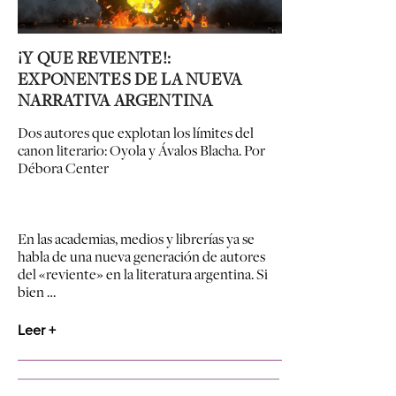
¡Y QUE REVIENTE!:
EXPONENTES DE LA NUEVA
NARRATIVA ARGENTINA
Dos autores que explotan los límites del
canon literario: Oyola y Ávalos Blacha.
Por
Débora Center
En las academias, medios y librerías ya se
habla de una nueva generación de autores
del «reviente» en la literatura argentina. Si
bien …
Leer +