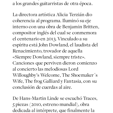
a los grandes guitarristas de otra época.
La directora artística Alicia Terzián dio
coherencia al programa. Iluminó su eje
interno con una obra de Benjamin Britten,
compositor inglés del cual se conmemora
el centenario en 2013. Vinculado a su
espíritu está John Dowland, el laudista del
Renacimiento, trovador de aquella
«Siempre Dowland, siempre triste».
Canciones que perviven dieron comienzo
al concierto las melodiosas
Lord
Willoughby’s Welcome
,
The Shoemaker´s
Wife
,
The frog Galliard
y
Fantasia
, con su
conclusión de cuerdas al aire.
De Hans-Martin Linde se escuchó
Traces,
5 piezas
(2010, estreno mundial), obra
dedicada al intérprete, que finalmente la