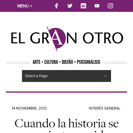
MENU +
ARTE + CULTURA + DISEÑO + PSICOANÁLISIS
Select a Page:
CINE
MÚSICA
LITERATURA
ARTES VISUALES
TEATRO
TELEVISION
FOTOGRAFÍA
ARTE Y MODA
AGENDA CULTURAL
OPINION
ACTUALIDAD
ECOLOGÍA
NUEVOS TALENTOS
ARTISTAS EMERGENTES
Hide Navigation
Arte
Psicoanálisis
Cultura
Nuevos Artistas
Diseño
14 NOVIEMBRE, 2012
INTERÉS GENERAL
Cuando la historia se