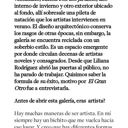
interno de invierno y otro exterior ubicado
al fondo, allí sobresale una pileta de
natación que los artistas intervienen en
verano. El diseño arquitectónico conserva
los rasgos de otras épocas, sin embargo, la
galería se encuentra reciclada con un
soberbio estilo. Es un espacio emergente
por donde circulan decenas de artistas
noveles y consagrados. Desde que Liliana
Rodríguez abrió las puertas al público, no
ha parado de trabajar. Quisimos saber la
formula de su éxito, motivo por
El Gran
Otro
fue a entrevistarla.
Antes de abrir esta galería, eras artista?
Hay muchas maneras de ser artista. En mí
siempre hay un bichito que me vuelca hacia
ese lugar. Y creo que hay diferentes formas