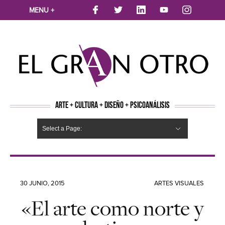
MENU +
ARTE + CULTURA + DISEÑO + PSICOANÁLISIS
Select a Page:
CINE
MÚSICA
LITERATURA
ARTES VISUALES
TEATRO
TELEVISION
FOTOGRAFÍA
ARTE Y MODA
AGENDA CULTURAL
OPINION
ACTUALIDAD
ECOLOGÍA
NUEVOS TALENTOS
ARTISTAS EMERGENTES
Hide Navigation
Arte
Psicoanálisis
Cultura
Nuevos Artistas
Diseño
30 JUNIO, 2015
ARTES VISUALES
«El arte como norte y