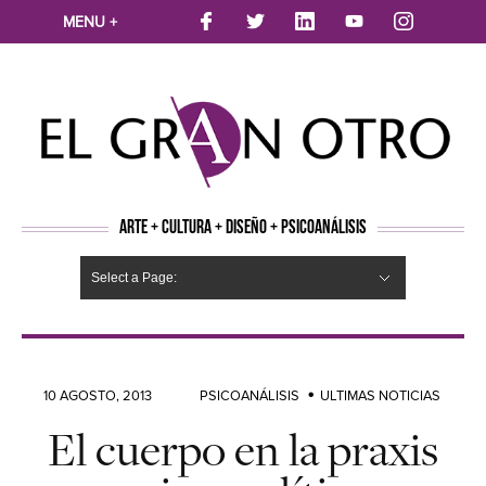
MENU +
ARTE + CULTURA + DISEÑO + PSICOANÁLISIS
Select a Page:
CINE
MÚSICA
LITERATURA
ARTES VISUALES
TEATRO
TELEVISION
FOTOGRAFÍA
ARTE Y MODA
AGENDA CULTURAL
OPINION
ACTUALIDAD
ECOLOGÍA
NUEVOS TALENTOS
ARTISTAS EMERGENTES
Hide Navigation
Arte
Psicoanálisis
Cultura
Nuevos Artistas
Diseño
10 AGOSTO, 2013
PSICOANÁLISIS
ULTIMAS NOTICIAS
El cuerpo en la praxis