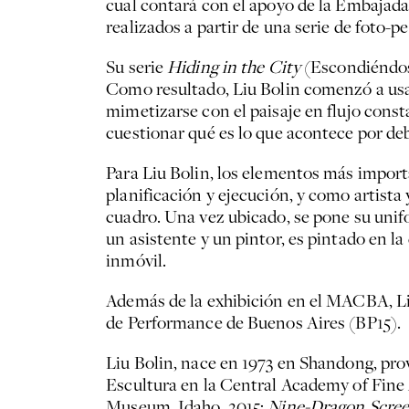
cual contará con el apoyo de la Embajada
realizados a partir de una serie de foto-
Su serie
Hiding in the City
(Escondiéndose
Como resultado, Liu Bolin comenzó a usar
mimetizarse con el paisaje en flujo const
cuestionar qué es lo que acontece por deba
Para Liu Bolin, los elementos más impor
planificación y ejecución, y como artista
cuadro. Una vez ubicado, se pone su unifo
un asistente y un pintor, es pintado en la
inmóvil.
Además de la exhibición en el MACBA, Liu 
de Performance de Buenos Aires (BP15).
Liu Bolin, nace en 1973 en Shandong, pro
Escultura en la Central Academy of Fine 
Museum, Idaho, 2015;
Nine-Dragon Scre