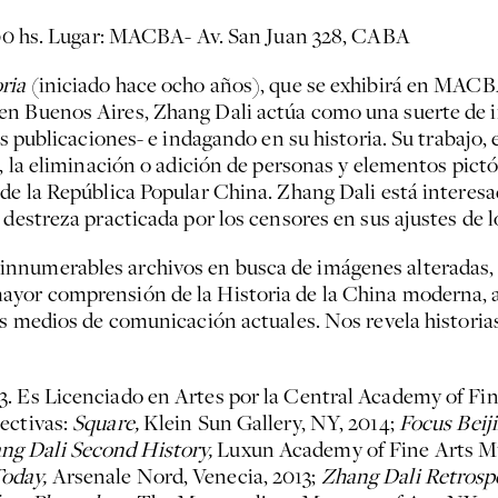
2:00 hs. Lugar: MACBA- Av. San Juan 328, CABA
oria
(iniciado hace ocho años), que se exhibirá en MACB
en Buenos Aires, Zhang Dali actúa como una suerte de i
ras publicaciones- e indagando en su historia. Su trabajo
n, la eliminación o adición de personas y elementos pict
de la República Popular China. Zhang Dali está interesa
 destreza practicada por los censores en sus ajustes de 
numerables archivos en busca de imágenes alteradas, pa
ayor comprensión de la Historia de la China moderna, a
los medios de comunicación actuales. Nos revela historia
. Es Licenciado en Artes por la Central Academy of Fine
ectivas:
Square,
Klein Sun Gallery, NY, 2014;
Focus Beij
ng Dali Second History,
Luxun Academy of Fine Arts M
Today,
Arsenale Nord, Venecia, 2013;
Zhang Dali Retrosp