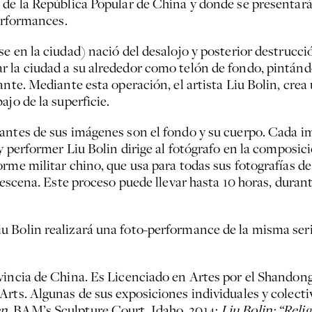
 de la República Popular de China y donde se presentar
performances.
 en la ciudad) nació del desalojo y posterior destrucció
 la ciudad a su alrededor como telón de fondo, pintánd
ante. Mediante esta operación, el artista Liu Bolin, crea
jo de la superficie.
tantes de sus imágenes son el fondo y su cuerpo. Cada 
 y performer Liu Bolin dirige al fotógrafo en la composic
rme militar chino, que usa para todas sus fotografías de
 escena. Este proceso puede llevar hasta 10 horas, duran
Bolin realizará una foto-performance de la misma serie 
vincia de China. Es Licenciado en Artes por el Shandong 
Arts. Algunas de sus exposiciones individuales y colecti
en,
BAM’s Sculpture Court, Idaho, 2014;
Liu Bolin: “Rel