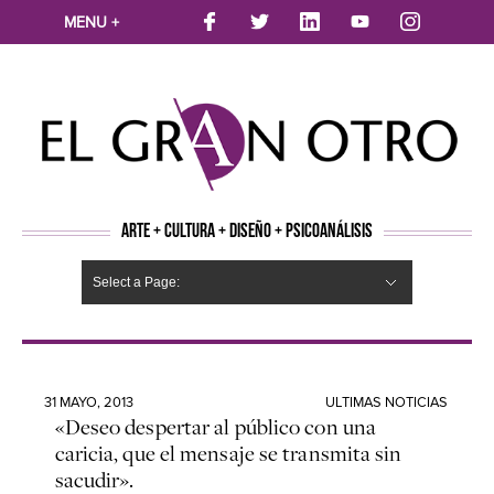
MENU +
ARTE + CULTURA + DISEÑO + PSICOANÁLISIS
Select a Page:
CINE
MÚSICA
LITERATURA
ARTES VISUALES
TEATRO
TELEVISION
FOTOGRAFÍA
ARTE Y MODA
AGENDA CULTURAL
OPINION
ACTUALIDAD
ECOLOGÍA
NUEVOS TALENTOS
ARTISTAS EMERGENTES
Hide Navigation
Arte
Psicoanálisis
Cultura
Nuevos Artistas
Diseño
31 MAYO, 2013
ULTIMAS NOTICIAS
«Deseo despertar al público con una
caricia, que el mensaje se transmita sin
sacudir».