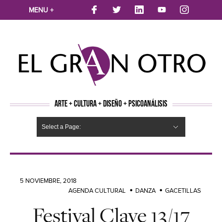
MENU +
ARTE + CULTURA + DISEÑO + PSICOANÁLISIS
Select a Page:
CINE
MÚSICA
LITERATURA
ARTES VISUALES
TEATRO
TELEVISION
FOTOGRAFÍA
ARTE Y MODA
AGENDA CULTURAL
OPINION
ACTUALIDAD
ECOLOGÍA
NUEVOS TALENTOS
ARTISTAS EMERGENTES
Hide Navigation
Arte
Psicoanálisis
Cultura
Nuevos Artistas
Diseño
5 NOVIEMBRE, 2018
AGENDA CULTURAL
DANZA
GACETILLAS
Festival Clave 13/17