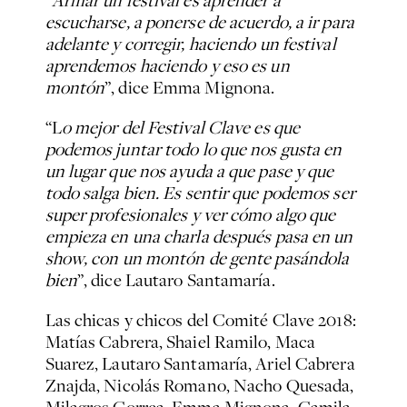
“
Armar un festival es aprender a
escucharse, a ponerse de acuerdo, a ir para
adelante y corregir, haciendo un festival
aprendemos haciendo y eso es un
montón
”, dice Emma Mignona.
“L
o mejor del Festival Clave es que
podemos juntar todo lo que nos gusta en
un lugar que nos ayuda a que pase y que
todo salga bien. Es sentir que podemos ser
super profesionales y ver cómo algo que
empieza en una charla después pasa en un
show, con un montón de gente pasándola
bien
”, dice Lautaro Santamaría.
Las chicas y chicos del Comité Clave 2018:
Matías Cabrera, Shaiel Ramilo, Maca
Suarez, Lautaro Santamaría, Ariel Cabrera
Znajda, Nicolás Romano, Nacho Quesada,