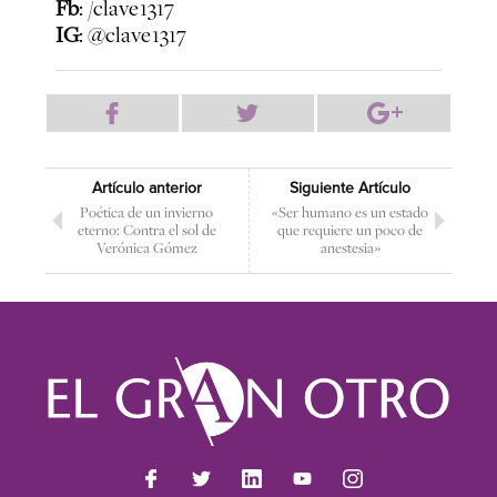
Fb
: /clave1317
IG
: @clave1317
Artículo anterior
Siguiente Artículo
Poética de un invierno
«Ser humano es un estado
eterno: Contra el sol de
que requiere un poco de
Verónica Gómez
anestesia»