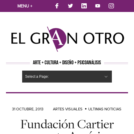
MENU +
ARTE + CULTURA + DISEÑO + PSICOANÁLISIS
Select a Page:
CINE
MÚSICA
LITERATURA
ARTES VISUALES
TEATRO
TELEVISION
FOTOGRAFÍA
ARTE Y MODA
AGENDA CULTURAL
OPINION
ACTUALIDAD
ECOLOGÍA
NUEVOS TALENTOS
ARTISTAS EMERGENTES
Hide Navigation
Arte
Psicoanálisis
Cultura
Nuevos Artistas
Diseño
31 OCTUBRE, 2013
ARTES VISUALES
ULTIMAS NOTICIAS
Fundación Cartier