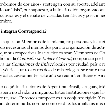
s próximos de dos años- sostengan con su aporte, adel
icoanálisis”, por supuesto, a la Institución organizadora
scusiones y el debate de variadas temáticas y posiciones 
iembre.
e integran Convergencia?
las que son Miembros de la misma, no personas y las act
iendo necesarias al menos dos para la organización de ac
que sus respectivas Instituciones sean Miembros de Co
bo por la
Comisión de Enlace General
, compuesta por 
y a las
Comisiones de Enlace
locales por ciudad, país o 
ayéutica, junto a otros dos de mis colegas- se reúne una
y así sucesivamente. Este año se reunirá en Buenos Aires
.
de 36 Instituciones de Argentina, Brasil, Uruguay, Méxi
espero no olvidar a ninguno… Estas Instituciones que la 
mente, irse. Entonces tampoco es un conjunto rígido. Y 
tura determinada, porque como ya dije, los analistas n