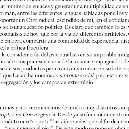
n mínimo de enlaces y generar una multiplicidad de enla
forman, entre las diferentes lenguas habladas por ellos
 soportar un Otro radical, escindido de mí, en el cotidia
es sólo una cuestión política. Es claro que también lo e
icoanálisis de hoy, que por la vía de diferentes artificio
ne en obra compartir una comunidad de experiencia, disp
 la crítica fructífera
e la consideración del psicoanálisis en su imposible integ
mo síntoma por excelencia de la misma e impugnador de i
e de sus productos para avanzar sin cesar en su interro
nal que Lacan ha nominado
síntoma social
, para extraer 
la segregación y los campos de exterminio.
unimos y nos reconocemos de modos muy distintos sin q
criptos en Convergencia
. Desde ya su funcionamiento imp
 cuánto uno “soporta” las diferencias, que al fin de cuen
s… “nos mueven el piso”. De este modo se pone en obra c