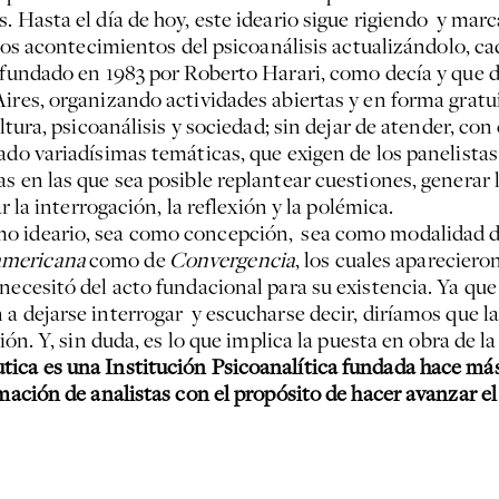
. Hasta el día de hoy, este ideario sigue rigiendo y mar
n los acontecimientos del psicoanálisis actualizándolo, c
ue fundado en 1983 por Roberto Harari, como decía y qu
ires, organizando actividades abiertas y en forma gratui
ultura, psicoanálisis y sociedad; sin dejar de atender, co
ado variadísimas temáticas, que exigen de los panelista
s en las que sea posible replantear cuestiones, generar 
r la interrogación, la reflexión y la polémica.
omo ideario, sea como concepción, sea como modalidad d
americana
como de
Convergencia
, los cuales apareciero
necesitó del acto fundacional para su existencia. Ya que
 a dejarse interrogar y escucharse decir, diríamos que 
ción. Y, sin duda, es lo que implica la puesta en obra de 
tica es una Institución Psicoanalítica fundada hace más
mación de analistas con el propósito de hacer avanzar el 