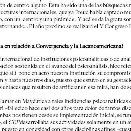
ón de centro alguno Esta ha sido una de las búsquedas m
tructuras internacionales, que ya Freud había captado m
to, con un centro y una pirámide. Y acá se da la grata so
 retornando… El año próximo se realizará el V Congreso
ca en relación a Convergencia y la Lacanoamericana?
nternacional de Instituciones psicoanalíticas o de anal
ación sostenida en el avance del psicoanálisis, hice ref
, que allí pone en acto nuestra Institución su compromi
 y hasta nuestros días, puesto que estuvo en su gestación
enlaces que resulten de artificiar en esa mira, han de s
llamar en Mayéutica a tales incidencias psicoanalíticas e
i –fallecido hace casi dos años para dolor de tantos disc
mbas nos tienen desde su implementación inicial, se fu
, el
CEP
desarrollaba sus actividades solamente en un ám
is puesto en conexidad con otras disciplinas afines –cue