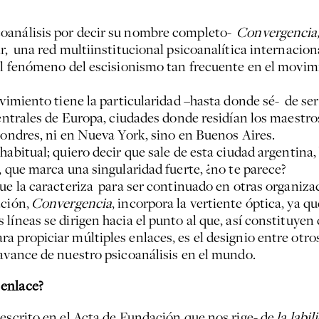
coanálisis por decir su nombre completo-
Convergencia,
, una red multiinstitucional psicoanalítica internaciona
al fenómeno del escisionismo tan frecuente en el movimie
vimiento tiene la particularidad –hasta donde sé- de ser 
centrales de Europa, ciudades donde residían los maestros
Londres, ni en Nueva York, sino en Buenos Aires.
abitual; quiero decir que sale de esta ciudad argentina, 
 que marca una singularidad fuerte, ¿no te parece?
e la caracteriza para ser continuado en otras organizac
ación,
Convergencia
, incorpora la vertiente óptica, ya qu
líneas se dirigen hacia el punto al que, así constituyen
 propiciar múltiples enlaces, es el designio entre otro
 avance de nuestro psicoanálisis en el mundo.
 enlace?
escrito en el Acta de Fundación que nos rige- de
la labil