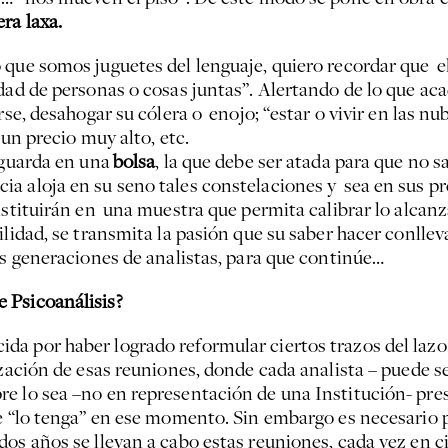
ra laxa.
 que somos juguetes del lenguaje, quiero recordar que e
idad de personas o cosas juntas”. Alertando de lo que aca
rse, desahogar su cólera o enojo; “estar o vivir en las n
 un precio muy alto, etc.
 guarda en una
bolsa
, la que debe ser atada para que no s
a aloja en su seno tales constelaciones y sea en sus pr
nstituirán en una muestra que permita calibrar lo alcanza
lidad, se transmita la pasión que su saber hacer conlleva
as generaciones de analistas, para que continúe…
 Psicoanálisis?
ida por haber logrado reformular ciertos trazos del lazo 
ización de esas reuniones, donde cada analista – puede se
e lo sea –no en representación de una Institución- pres
ue “lo tenga” en ese momento. Sin embargo es necesario 
os años se llevan a cabo estas reuniones, cada vez en ci