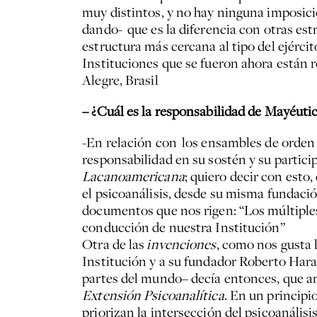
muy distintos, y no hay ninguna imposici
dando- que es la diferencia con otras es
estructura más cercana al tipo del ejérci
Instituciones que se fueron ahora están
Alegre, Brasil
– ¿Cuál es la responsabilidad de Mayéuti
-En relación con los ensambles de orden i
responsabilidad en su sostén y su particip
Lacanoamericana
; quiero decir con esto
el psicoanálisis, desde su misma fundación
documentos que nos rigen: “Los múltiples 
conducción de nuestra Institución”
Otra de las
invenciones
, como nos gusta 
Institución y a su fundador Roberto Harar
partes del mundo– decía entonces, que a
Extensión Psicoanalítica
. En un principio
priorizan la intersección del psicoanális