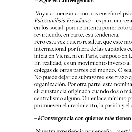
– ¿Qué es Convergencia?
-Voy a comenzar como nos enseña el psi
Psicoanálisis Freudiano
– es para empezar
en los social, porque intenta poner coto 
revirtiendo, en parte, esa tendencia.
Pero esta vez quiero resaltar, que este mo
internacional por fuera de las capitales 
inicia en Viena, ni en París, tampoco en 
En realidad, es un movimiento inverso al h
colegas de otras partes del mundo. O sea,
No puede dejar de subrayarse ese trazo qu
organización. Por otra parte, esta nomin
circunstancia originada cuando dos o más 
centralismo alguno. Un enlace mínimo para
promueven el crecimiento, la pasión y el
– ¿Convergencia con quienes más tienen
-Nuestra experiencia nos enseña – y está 