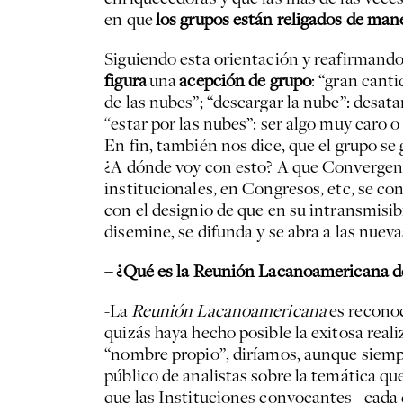
en que
los grupos están religados de mane
Siguiendo esta orientación y reafirmando
figura
una
acepción de grupo
: “gran cant
de las nubes”; “descargar la nube”: desata
“estar por las nubes”: ser algo muy caro o
En fin, también nos dice, que el grupo se
¿A dónde voy con esto? A que Convergenci
institucionales, en Congresos, etc, se co
con el designio de que en su intransmisibi
disemine, se difunda y se abra a las nuev
– ¿Qué es la Reunión Lacanoamericana de
-La
Reunión Lacanoamericana
es reconoc
quizás haya hecho posible la exitosa real
“nombre propio”, diríamos, aunque siempr
público de analistas sobre la temática q
que las Instituciones convocantes –cada d