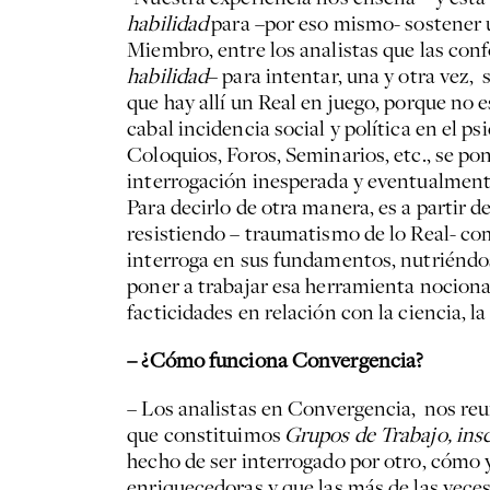
habilidad
para –por eso mismo- sostener u
Miembro, entre los analistas que las con
habilidad
– para intentar, una y otra vez,
que hay allí un Real en juego, porque no 
cabal incidencia social y política en el ps
Coloquios, Foros, Seminarios, etc., se po
interrogación inesperada y eventualmente,
Para decirlo de otra manera, es a partir d
resistiendo – traumatismo de lo Real- co
interroga en sus fundamentos, nutriéndos
poner a trabajar esa herramienta nocio
facticidades en relación con la ciencia, 
– ¿Cómo funciona Convergencia?
– Los analistas en Convergencia, nos re
que constituimos
Grupos de Trabajo, ins
hecho de ser interrogado por otro, cómo y
enriquecedoras y que las más de las vece