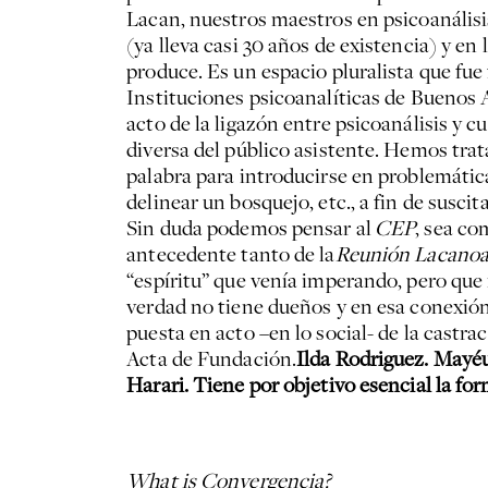
Lacan, nuestros maestros en psicoanálisis
(ya lleva casi 30 años de existencia) y e
produce. Es un espacio pluralista que f
Instituciones psicoanalíticas de Buenos A
acto de la ligazón entre psicoanálisis y c
diversa del público asistente. Hemos trat
palabra para introducirse en problemática
delinear un bosquejo, etc., a fin de suscita
Sin duda podemos pensar al
CEP
, sea c
antecedente tanto de la
Reunión Lacano
“espíritu” que venía imperando, pero que 
verdad no tiene dueños y en esa conexión
puesta en acto –en lo social- de la castra
Acta de Fundación.
Ilda Rodriguez. Mayéu
Harari. Tiene por objetivo esencial la for
What is Convergencia?