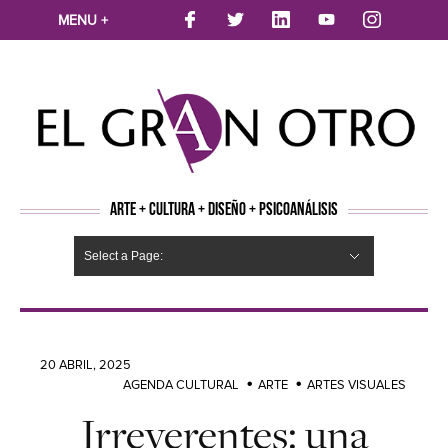
MENU +
ARTE + CULTURA + DISEÑO + PSICOANÁLISIS
Select a Page:
CINE
MÚSICA
LITERATURA
ARTES VISUALES
TEATRO
TELEVISION
FOTOGRAFÍA
ARTE Y MODA
AGENDA CULTURAL
OPINION
ACTUALIDAD
ECOLOGÍA
NUEVOS TALENTOS
ARTISTAS EMERGENTES
Hide Navigation
Arte
Psicoanálisis
Cultura
Nuevos Artistas
Diseño
20 ABRIL, 2025
AGENDA CULTURAL
ARTE
ARTES VISUALES
Irreverentes: una