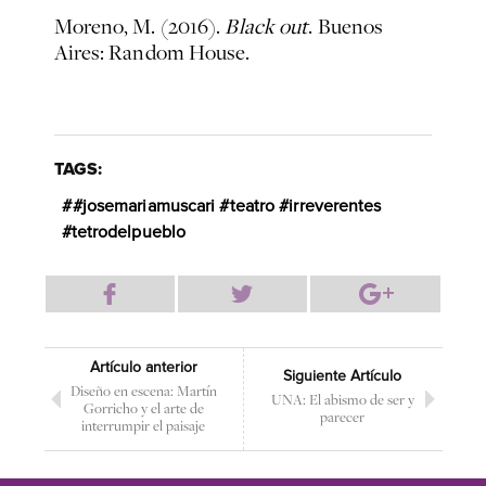
Moreno, M. (2016).
Black out
. Buenos
Aires: Random House.
TAGS:
#josemariamuscari #teatro #irreverentes
#tetrodelpueblo
Artículo anterior
Siguiente Artículo
Diseño en escena: Martín
UNA: El abismo de ser y
Gorricho y el arte de
parecer
interrumpir el paisaje