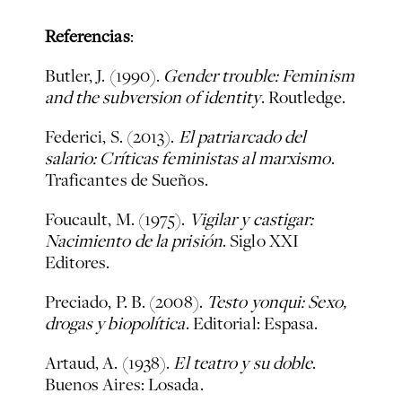
Referencias
:
Butler, J. (1990).
Gender trouble: Feminism
and the subversion of identity
. Routledge.
Federici, S. (2013).
El patriarcado del
salario: Críticas feministas al marxismo
.
Traficantes de Sueños.
Foucault, M. (1975).
Vigilar y castigar:
Nacimiento de la prisión
. Siglo XXI
Editores.
Preciado, P. B. (2008).
Testo yonqui: Sexo,
drogas y biopolítica
. Editorial: Espasa.
Artaud, A. (1938).
El teatro y su doble
.
Buenos Aires: Losada.