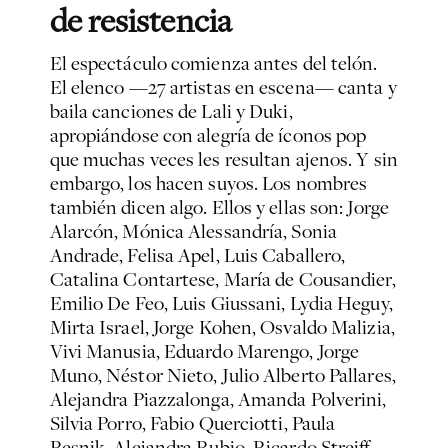
de resistencia
El espectáculo comienza antes del telón.
El elenco —27 artistas en escena— canta y
baila canciones de Lali y Duki,
apropiándose con alegría de íconos pop
que muchas veces les resultan ajenos. Y sin
embargo, los hacen suyos. Los nombres
también dicen algo. Ellos y ellas son: Jorge
Alarcón, Mónica Alessandría, Sonia
Andrade, Felisa Apel, Luis Caballero,
Catalina Contartese, María de Cousandier,
Emilio De Feo, Luis Giussani, Lydia Heguy,
Mirta Israel, Jorge Kohen, Osvaldo Malizia,
Vivi Manusia, Eduardo Marengo, Jorge
Muno, Néstor Nieto, Julio Alberto Pallares,
Alejandra Piazzalonga, Amanda Polverini,
Silvia Porro, Fabio Querciotti, Paula
Resnik, Alejandra Rubio, Ricardo Streiff,