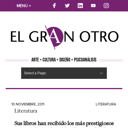
MENU +
ARTE + CULTURA + DISEÑO + PSICOANÁLISIS
Select a Page:
CINE
MÚSICA
LITERATURA
ARTES VISUALES
TEATRO
TELEVISION
FOTOGRAFÍA
ARTE Y MODA
AGENDA CULTURAL
OPINION
ACTUALIDAD
ECOLOGÍA
NUEVOS TALENTOS
ARTISTAS EMERGENTES
Hide Navigation
Arte
Psicoanálisis
Cultura
Nuevos Artistas
Diseño
10 NOVIEMBRE, 2011
LITERATURA
Literatura
Sus libros han recibido los más prestigiosos