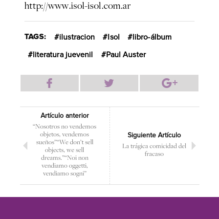
http://www.isol-isol.com.ar
TAGS:
ilustracion
Isol
libro-álbum
literatura juevenil
Paul Auster
Artículo anterior
“Nosotros no vendemos
objetos, vendemos
Siguiente Artículo
sueños”
“We don’t sell
La trágica comicidad del
objects, we sell
fracaso
dreams.”
“Noi non
vendiamo oggetti,
vendiamo sogni”