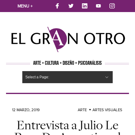
MENU +
ARTE + CULTURA + DISEÑO + PSICOANÁLISIS
Select a Page:
CINE
MÚSICA
LITERATURA
ARTES VISUALES
TEATRO
TELEVISION
FOTOGRAFÍA
ARTE Y MODA
AGENDA CULTURAL
OPINION
ACTUALIDAD
ECOLOGÍA
NUEVOS TALENTOS
ARTISTAS EMERGENTES
Hide Navigation
Arte
Psicoanálisis
Cultura
Nuevos Artistas
Diseño
12 MARZO, 2019
ARTE
ARTES VISUALES
Entrevista a Julio Le