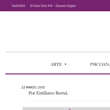
Staff EGO
El Gran Otro #13 – Dossier Digital
ARTE
PSICOANÁ
22 MARZO, 2012
Por Emiliano Berná.