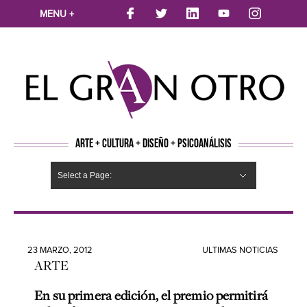
MENU +
ARTE + CULTURA + DISEÑO + PSICOANÁLISIS
Select a Page:
CINE
MÚSICA
LITERATURA
ARTES VISUALES
TEATRO
TELEVISION
FOTOGRAFÍA
ARTE Y MODA
AGENDA CULTURAL
OPINION
ACTUALIDAD
ECOLOGÍA
NUEVOS TALENTOS
ARTISTAS EMERGENTES
Hide Navigation
Arte
Psicoanálisis
Cultura
Nuevos Artistas
Diseño
23 MARZO, 2012
ULTIMAS NOTICIAS
ARTE
En su primera edición, el premio permitirá