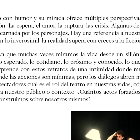
con humor y su mirada ofrece múltiples perspectivas
ón. La espera, el amor, la ruptura, las crisis. Algunas
 encarnada por los personajes. Hay una referencia a nues
 lo inverosímil: la realidad supera con creces a la ficció
d, ya que muchas veces miramos la vida desde un sill
lo esperado, lo cotidiano, lo próximo y conocido, lo qu
rprende con estos retratos de una intimidad donde m
nde las acciones son mínimas, pero los diálogos abren 
ctadores cuál es el rol del teatro en nuestras vidas, 
a nuestro público o contexto. ¿Cuántos actos forzado
 construimos sobre nosotros mismos?