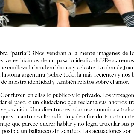
ra “patria”? ¿Nos vendrán a la mente imágenes de lo
as veces hicimos de un pasado idealizado?¿Evocaremos
que conlleva la bandera blanca y celeste? La obra de Juan
historia argentina (sobre todo, la más reciente) y nos
de nuestra identidad y también relatos sobre el amor.
 Confluyen en ellas lo público y lo privado. Los protagon
dar el paso, o un ciudadano que reclama sus ahorros tras
 separación. Una directora escolar nos conmina a todo
 que su canto resulta ridículo y desafinado. En otra int
je que parece querer hablar y no logra articular sus p
o es posible un balbuceo sin sentido. Las actuaciones so