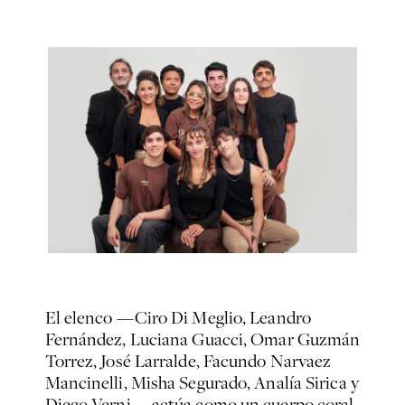
El elenco —Ciro Di Meglio, Leandro
Fernández, Luciana Guacci, Omar Guzmán
Torrez, José Larralde, Facundo Narvaez
Mancinelli, Misha Segurado, Analía Sirica y
Diego Verni— actúa como un cuerpo coral.