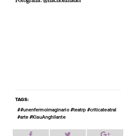
TAGS:
#unenfermoimaginario #teatrp #criticateatral
#arte #KlauAnghilante