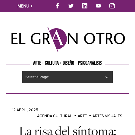
MENU +
ARTE + CULTURA + DISEÑO + PSICOANÁLISIS
Select a Page:
CINE
MÚSICA
LITERATURA
ARTES VISUALES
TEATRO
TELEVISION
FOTOGRAFÍA
ARTE Y MODA
AGENDA CULTURAL
OPINION
ACTUALIDAD
ECOLOGÍA
NUEVOS TALENTOS
ARTISTAS EMERGENTES
Hide Navigation
Arte
Psicoanálisis
Cultura
Nuevos Artistas
Diseño
12 ABRIL, 2025
AGENDA CULTURAL
ARTE
ARTES VISUALES
La risa del síntoma: