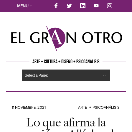
MENU +
ARTE + CULTURA + DISEÑO + PSICOANÁLISIS
Select a Page:
CINE
MÚSICA
LITERATURA
ARTES VISUALES
TEATRO
TELEVISION
FOTOGRAFÍA
ARTE Y MODA
AGENDA CULTURAL
OPINION
ACTUALIDAD
ECOLOGÍA
NUEVOS TALENTOS
ARTISTAS EMERGENTES
Hide Navigation
Arte
Psicoanálisis
Cultura
Nuevos Artistas
Diseño
11 NOVIEMBRE, 2021
ARTE
PSICOANÁLISIS
Lo que afirma la