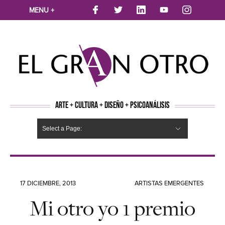
MENU +
ARTE + CULTURA + DISEÑO + PSICOANÁLISIS
Select a Page:
CINE
MÚSICA
LITERATURA
ARTES VISUALES
TEATRO
TELEVISION
FOTOGRAFÍA
ARTE Y MODA
AGENDA CULTURAL
OPINION
ACTUALIDAD
ECOLOGÍA
NUEVOS TALENTOS
ARTISTAS EMERGENTES
Hide Navigation
Arte
Psicoanálisis
Cultura
Nuevos Artistas
Diseño
17 DICIEMBRE, 2013
ARTISTAS EMERGENTES
Mi otro yo 1 premio