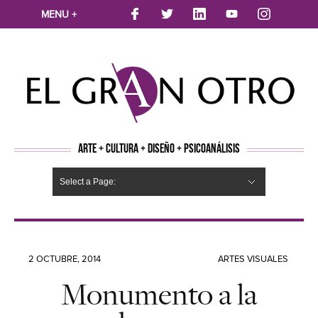
MENU +
ARTE + CULTURA + DISEÑO + PSICOANÁLISIS
Select a Page:
CINE
MÚSICA
LITERATURA
ARTES VISUALES
TEATRO
TELEVISION
FOTOGRAFÍA
ARTE Y MODA
AGENDA CULTURAL
OPINION
ACTUALIDAD
ECOLOGÍA
NUEVOS TALENTOS
ARTISTAS EMERGENTES
Hide Navigation
Arte
Psicoanálisis
Cultura
Nuevos Artistas
Diseño
2 OCTUBRE, 2014
ARTES VISUALES
Monumento a la