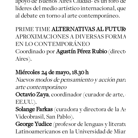
apoyo de Buenos Aires Ciudad- es un foro de encu
líderes del medio artístico internacional, que en
al debate en torno al arte contemporáneo.
PRIME TIME
ALTERNATIVAS AL FUTURO
APROXIMACIONES A DIVERSAS FORMAS DE
EN LO CONTEMPORÁNEO
Coordinado por
Agustín Pérez Rubio
(director ar
Aires).
Miércoles 24 de mayo, 18.30 h
Nuevos modos de pensamiento y acción para un fut
arte contemporáneo
Octavio Zaya
, coordinador (curador de arte, escri
EE.UU.).
Solange Farkas
(curadora y directora de la Associ
Videobrasil, San Pablo).
George Yudice
(profesor de lenguas y literaturas
Latinoamericanos en la Universidad de Miami).