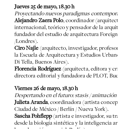
Jueves 25 de mayo, 18.30 h
Proyectando nuevos paradigmas contemporáneos 
Alejandro Zaera Polo
, coordinador (arquitecto de
internacional, teórico y pensador de la arquitec
fundador del estudio de arquitectura Foreign Offi
/Londres).
Ciro Najle
(arquitecto, investigador, profesor de
la Escuela de Arquitectura y Estudios Urbanos de
Di Tella, Buenos Aires).
Florencia Rodríguez
(arquitecta, editora y crítica
directora editorial y fundadora de PLOT, Buenos 
Viernes 26 de mayo, 18.30 h
Despertando en el futuro: stasis / animación sus
Julieta Aranda
, coordinadora (artista conceptual,
Ciudad de México / Berlín / Nueva York).
Sascha Pohflepp
(artista e investigador, su traba
desde la biología sintética y la inteligencia artific