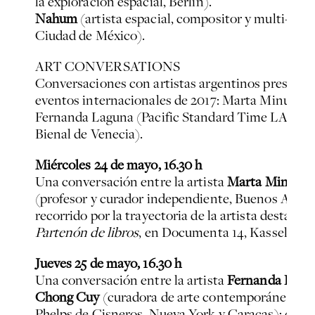
la exploración espacial, Berlín).
Nahum
(artista espacial, compositor y multi-inst
Ciudad de México).
ART CONVERSATIONS
Conversaciones con artistas argentinos presentes
eventos internacionales de 2017: Marta Minujín 
Fernanda Laguna (Pacific Standard Time LA/LA) 
Bienal de Venecia).
Miércoles 24 de mayo, 16.30 h
Una conversación entre la artista
Marta Minujín
(profesor y curador independiente, Buenos Aires)
recorrido por la trayectoria de la artista destaca
Partenón de libros
, en Documenta 14, Kassel 2017
Jueves 25 de mayo, 16.30 h
Una conversación entre la artista
Fernanda Lagu
Chong Cuy
(curadora de arte contemporáneo para
Phelps de Cisneros, Nueva York y Caracas); con l