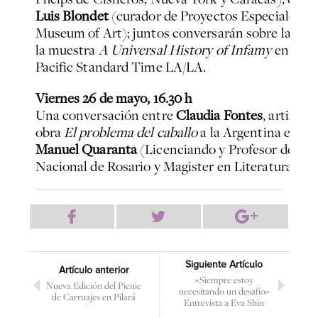
Luis Blondet
(curador de Proyectos Especiales e
Museum of Art); juntos conversarán sobre la parti
la muestra
A Universal History of Infamy
en LACM
Pacific Standard Time LA/LA.
Viernes 26 de mayo, 16.30 h
Una conversación entre
Claudia Fontes
, artista
obra
El problema del caballo
a la Argentina en la 
Manuel Quaranta
(Licenciando y Profesor de Filo
Nacional de Rosario y Magister en Literatura Arg
Siguiente Artículo
Artículo anterior
«Siempre estoy
Nueva Edición del Picnic
necesitando un desafío»
de Carruajes en Pilará
Entrevista a Eva Shin