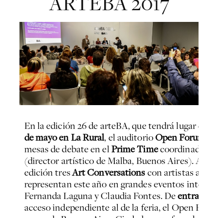
ARTEBA 2017
En la edición 26 de arteBA, que tendrá lugar del
m
de mayo en La Rural
, el auditorio
Open Forum
de 
mesas de debate en el
Prime Time
coordinado por
(director artístico de Malba, Buenos Aires). Ade
edición tres
Art Conversations
con artistas argen
representan este año en grandes eventos interna
Fernanda Laguna y Claudia Fontes. De
entrada li
acceso independiente al de la feria, el Open Foru