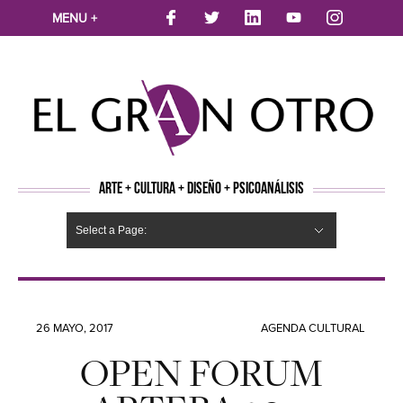
MENU +
ARTE + CULTURA + DISEÑO + PSICOANÁLISIS
Select a Page:
CINE
MÚSICA
LITERATURA
ARTES VISUALES
TEATRO
TELEVISION
FOTOGRAFÍA
ARTE Y MODA
AGENDA CULTURAL
OPINION
ACTUALIDAD
ECOLOGÍA
NUEVOS TALENTOS
ARTISTAS EMERGENTES
Hide Navigation
Arte
Psicoanálisis
Cultura
Nuevos Artistas
Diseño
26 MAYO, 2017
AGENDA CULTURAL
OPEN FORUM