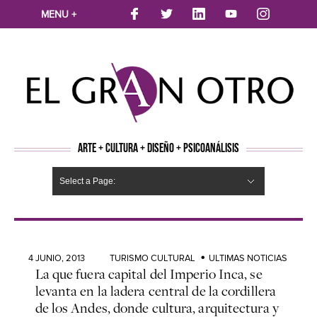
MENU +
ARTE + CULTURA + DISEÑO + PSICOANÁLISIS
Select a Page:
CINE
MÚSICA
LITERATURA
ARTES VISUALES
TEATRO
TELEVISION
FOTOGRAFÍA
ARTE Y MODA
AGENDA CULTURAL
OPINION
ACTUALIDAD
ECOLOGÍA
NUEVOS TALENTOS
ARTISTAS EMERGENTES
Hide Navigation
Arte
Psicoanálisis
Cultura
Nuevos Artistas
Diseño
4 JUNIO, 2013
TURISMO CULTURAL
ULTIMAS NOTICIAS
La que fuera capital del Imperio Inca, se
levanta en la ladera central de la cordillera
de los Andes, donde cultura, arquitectura y