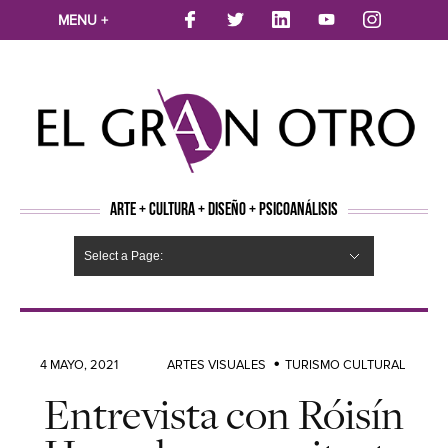
MENU +
ARTE + CULTURA + DISEÑO + PSICOANÁLISIS
Select a Page:
CINE
MÚSICA
LITERATURA
ARTES VISUALES
TEATRO
TELEVISION
FOTOGRAFÍA
ARTE Y MODA
AGENDA CULTURAL
OPINION
ACTUALIDAD
ECOLOGÍA
NUEVOS TALENTOS
ARTISTAS EMERGENTES
Hide Navigation
Arte
Psicoanálisis
Cultura
Nuevos Artistas
Diseño
4 MAYO, 2021
ARTES VISUALES
TURISMO CULTURAL
Entrevista con Róisín