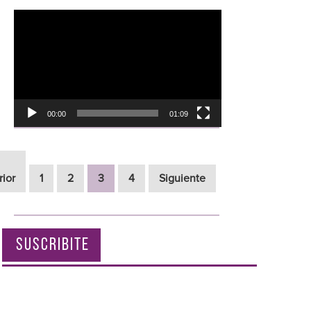
Reproductor
de
vídeo
00:00
01:09
rior
1
2
3
4
Siguiente
SUSCRIBITE