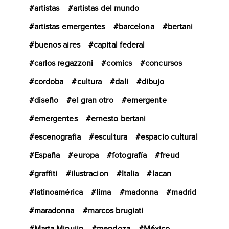
artistas
artistas del mundo
artistas emergentes
barcelona
bertani
buenos aires
capital federal
carlos regazzoni
comics
concursos
cordoba
cultura
dali
dibujo
diseño
el gran otro
emergente
emergentes
ernesto bertani
escenografia
escultura
espacio cultural
España
europa
fotografía
freud
graffiti
ilustracion
Italia
lacan
latinoamérica
lima
madonna
madrid
maradonna
marcos brugiati