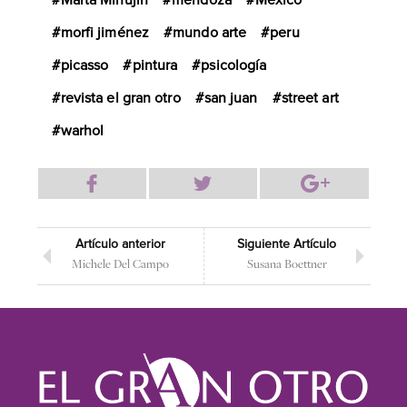
Marta Minujin
mendoza
México
morfi jiménez
mundo arte
peru
picasso
pintura
psicología
revista el gran otro
san juan
street art
warhol
Artículo anterior
Siguiente Artículo
Michele Del Campo
Susana Boettner