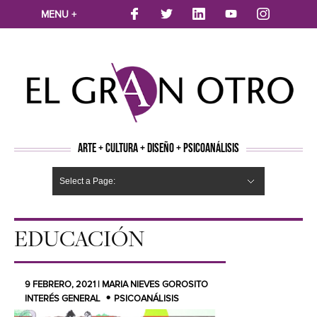
MENU +
ARTE + CULTURA + DISEÑO + PSICOANÁLISIS
Select a Page:
CINE
MÚSICA
LITERATURA
ARTES VISUALES
TEATRO
TELEVISION
FOTOGRAFÍA
ARTE Y MODA
AGENDA CULTURAL
OPINION
ACTUALIDAD
ECOLOGÍA
NUEVOS TALENTOS
ARTISTAS EMERGENTES
Hide Navigation
Arte
Psicoanálisis
Cultura
Nuevos Artistas
Diseño
EDUCACIÓN
9 FEBRERO, 2021 | MARIA NIEVES GOROSITO
INTERÉS GENERAL
PSICOANÁLISIS