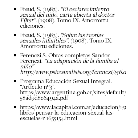
Freud, S. (1983).
“El esclarecimiento
sexual del niño, carta abierta al doctor
Fürst”.
(1908). Tomo IX. Amorrortu
ediciones.
Freud, S. (1983).
“Sobre las teorías
sexuales infantiles”.
(1908). Tomo IX.
Amorrortu ediciones.
Ferenczi,S. Obras completas Sandor
Ferenczi.
“La adaptación de la familia al
niño”
http://www.psicoanalisis.org/ferenczi/156.doc
Programa Educación Sexual Integral.
“Artículo nº3”.
https://www.argentina.gob.ar/sites/default/files
58ad9d8c6494a.pdf
https://www.lacapital.com.ar/educacion/150-
libros-pensar-la-educacion-sexual-las-
escuelas-n1655154.html