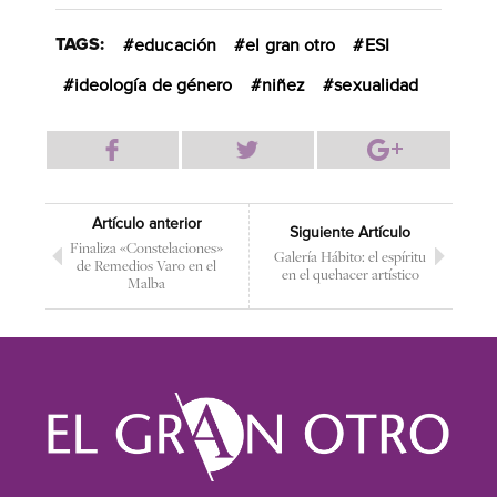
TAGS:
educación
el gran otro
ESI
ideología de género
niñez
sexualidad
Artículo anterior
Siguiente Artículo
Finaliza «Constelaciones»
Galería Hábito: el espíritu
de Remedios Varo en el
en el quehacer artístico
Malba