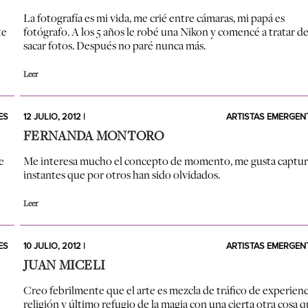
La fotografía es mi vida, me crié entre cámaras, mi papá es
te
fotógrafo. A los 5 años le robé una Nikon y comencé a tratar d
sacar fotos. Después no paré nunca más.
Leer
ES
12 JULIO, 2012 |
ARTISTAS EMERGEN
FERNANDA MONTORO
e
Me interesa mucho el concepto de momento, me gusta captur
instantes que por otros han sido olvidados.
Leer
ES
10 JULIO, 2012 |
ARTISTAS EMERGEN
JUAN MICELI
Creo febrilmente que el arte es mezcla de tráfico de experienc
religión y último refugio de la magia con una cierta otra cosa 