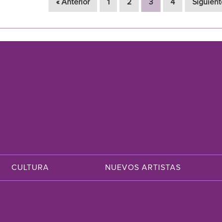
« Anterior
1
2
3
4
Siguient
CULTURA
NUEVOS ARTISTAS