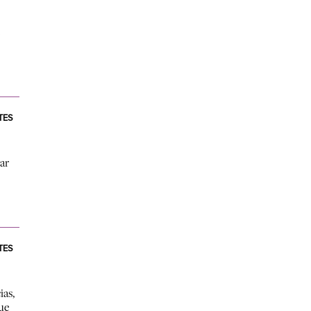
e
TES
ar
TES
ias,
que