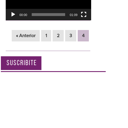
00:00
01:09
« Anterior
1
2
3
4
SUSCRIBITE