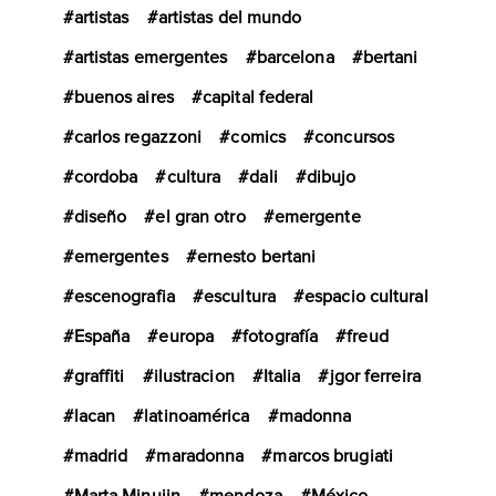
artistas
artistas del mundo
artistas emergentes
barcelona
bertani
buenos aires
capital federal
carlos regazzoni
comics
concursos
cordoba
cultura
dali
dibujo
diseño
el gran otro
emergente
emergentes
ernesto bertani
escenografia
escultura
espacio cultural
España
europa
fotografía
freud
graffiti
ilustracion
Italia
jgor ferreira
lacan
latinoamérica
madonna
madrid
maradonna
marcos brugiati