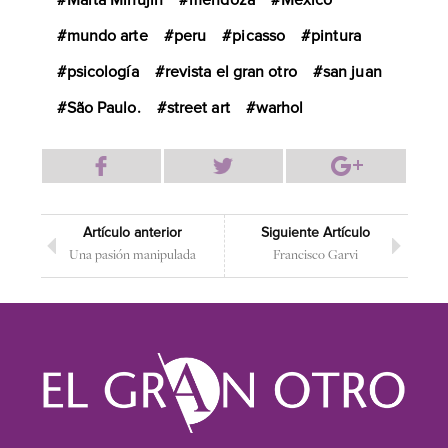
Marta Minujin
mendoza
México
mundo arte
peru
picasso
pintura
psicología
revista el gran otro
san juan
São Paulo.
street art
warhol
Artículo anterior
Siguiente Artículo
Una pasión manipulada
Francisco Garvi