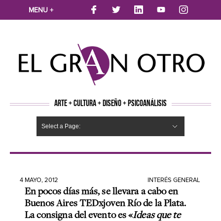
MENU +
ARTE + CULTURA + DISEÑO + PSICOANÁLISIS
Select a Page:
CINE
MÚSICA
LITERATURA
ARTES VISUALES
TEATRO
TELEVISION
FOTOGRAFÍA
ARTE Y MODA
AGENDA CULTURAL
OPINION
ACTUALIDAD
ECOLOGÍA
NUEVOS TALENTOS
ARTISTAS EMERGENTES
Hide Navigation
Arte
Psicoanálisis
Cultura
Nuevos Artistas
Diseño
4 MAYO, 2012
INTERÉS GENERAL
En pocos días más, se llevara a cabo en
Buenos Aires TEDxjoven Río de la Plata.
La consigna del evento es «
Ideas que te