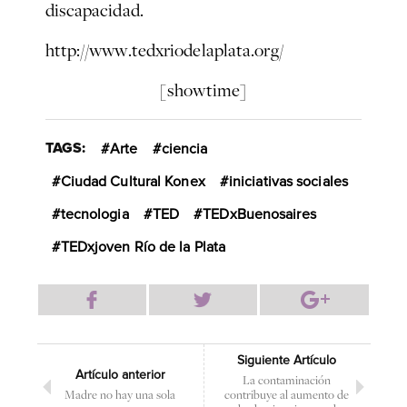
discapacidad.
http://www.tedxriodelaplata.org/
[showtime]
TAGS:
Arte
ciencia
Ciudad Cultural Konex
iniciativas sociales
tecnologia
TED
TEDxBuenosaires
TEDxjoven Río de la Plata
Siguiente Artículo
Artículo anterior
La contaminación
Madre no hay una sola
contribuye al aumento de