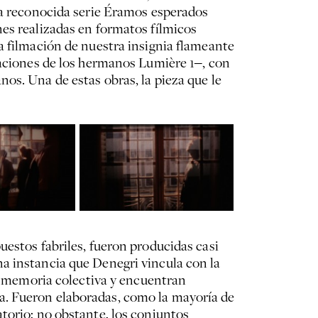
‒la reconocida serie Éramos esperados
nes realizadas en formatos fílmicos
a filmación de nuestra insignia flameante
maciones de los hermanos Lumière 1‒, con
os. Una de estas obras, la pieza que le
uestos fabriles, fueron producidas casi
a instancia que Denegri vincula con la
la memoria colectiva y encuentran
a. Fueron elaboradas, como la mayoría de
torio; no obstante, los conjuntos