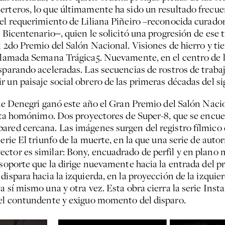
rteros, lo que últimamente ha sido un resultado frecuent
del requerimiento de Liliana Piñeiro –reconocida curado
l Bicentenario‒, quien le solicitó una progresión de ese
l 2do Premio del Salón Nacional. Visiones de hierro y tie
 llamada Semana Trágica5. Nuevamente, en el centro de l
sparando aceleradas. Las secuencias de rostros de trabaj
 un paisaje social obrero de las primeras décadas del si
que Denegri ganó este año el Gran Premio del Salón Nacio
tista homónimo. Dos proyectores de Super-8, que se enc
ared cercana. Las imágenes surgen del registro fílmico 
erie El triunfo de la muerte, en la que una serie de auto
tor es similar: Bony, encuadrado de perfil y en plano m
 soporte que la dirige nuevamente hacia la entrada del 
dispara hacia la izquierda, en la proyección de la izquie
a sí mismo una y otra vez. Esta obra cierra la serie Inst
 el contundente y exiguo momento del disparo.