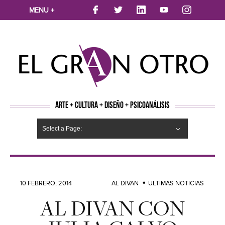
MENU +
ARTE + CULTURA + DISEÑO + PSICOANÁLISIS
Select a Page:
CINE
MÚSICA
LITERATURA
ARTES VISUALES
TEATRO
TELEVISION
FOTOGRAFÍA
ARTE Y MODA
AGENDA CULTURAL
OPINION
ACTUALIDAD
ECOLOGÍA
NUEVOS TALENTOS
ARTISTAS EMERGENTES
Hide Navigation
Arte
Psicoanálisis
Cultura
Nuevos Artistas
Diseño
10 FEBRERO, 2014
AL DIVAN
ULTIMAS NOTICIAS
AL DIVAN CON