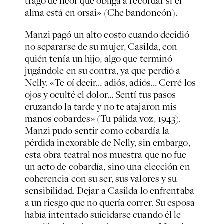
trago de licor que obliga a recordar si el
alma está en orsai» (
Che bandoneón
).
Manzi pagó un alto costo cuando decidió
no separarse de su mujer, Casilda, con
quién tenía un hijo, algo que terminó
jugándole en su contra, ya que perdió a
Nelly
.
«Te oí decir… adiós, adiós… Cerré los
ojos y oculté el dolor… Sentí tus pasos
cruzando la tarde y no te atajaron mis
manos cobardes» (
Tu pálida voz
, 1943).
Manzi pudo sentir como cobardía la
pérdida inexorable de Nelly, sin embargo,
esta obra teatral nos muestra que no fue
un acto de cobardía, sino una elección en
coherencia con su ser, sus valores y su
sensibilidad. Dejar a Casilda lo enfrentaba
a un riesgo que no quería correr. Su esposa
había intentado suicidarse cuando él le