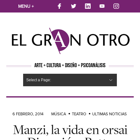
MENU +
ARTE + CULTURA + DISEÑO + PSICOANÁLISIS
Select a Page:
CINE
MÚSICA
LITERATURA
ARTES VISUALES
TEATRO
TELEVISION
FOTOGRAFÍA
ARTE Y MODA
AGENDA CULTURAL
OPINION
ACTUALIDAD
ECOLOGÍA
NUEVOS TALENTOS
ARTISTAS EMERGENTES
Hide Navigation
Arte
Psicoanálisis
Cultura
Nuevos Artistas
Diseño
6 FEBRERO, 2014
MÚSICA
TEATRO
ULTIMAS NOTICIAS
Manzi, la vida en orsai